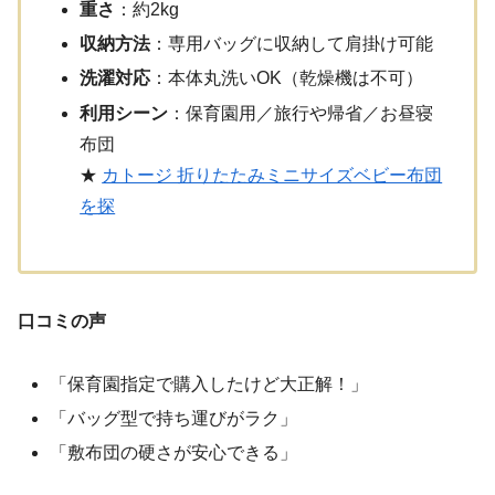
重さ
：約2kg
収納方法
：専用バッグに収納して肩掛け可能
洗濯対応
：本体丸洗いOK（乾燥機は不可）
利用シーン
：保育園用／旅行や帰省／お昼寝
布団
★
カトージ 折りたたみミニサイズベビー布団
を探
口コミの声
「保育園指定で購入したけど大正解！」
「バッグ型で持ち運びがラク」
「敷布団の硬さが安心できる」