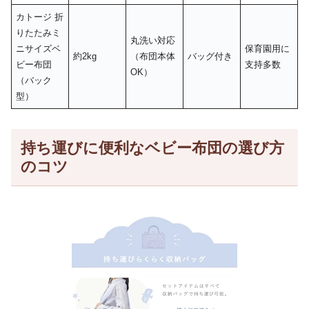
カトージ 折
りたたみミ
丸洗い対応
ニサイズベ
保育園用に
約2kg
（布団本体
バッグ付き
ビー布団
支持多数
OK）
（バック
型）
持ち運びに便利なベビー布団の選び方
のコツ