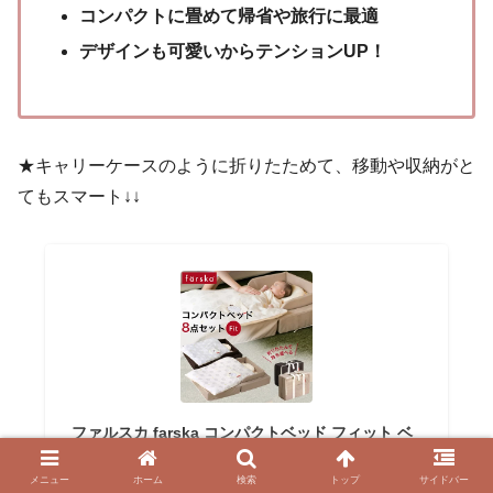
コンパクトに畳めて帰省や旅行に最適
デザインも可愛いからテンションUP！
★キャリーケースのように折りたためて、移動や収納がと
てもスマート↓↓
ファルスカ farska コンパクトベッド フィット ベ
ビーベッド 8点セット ( 新生児 赤ちゃん ベビー 0
ヵ月 12ヵ月 ベッド 寝具 布団 セット 折りたたみ
メニュー
ホーム
検索
トップ
サイドバー