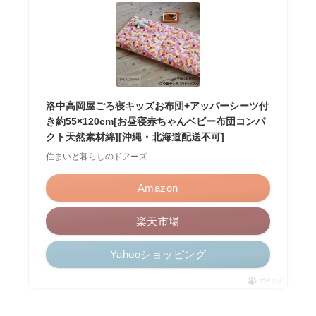
洛中高岡屋ごろ寝キッズお布団+アッパーシーツ付
き約55×120cm[お昼寝赤ちゃんベビー布団コンパ
クト天然素材綿][沖縄・北海道配送不可]
住まいと暮らしのドアーズ
Amazon
楽天市場
Yahooショッピング
ポチップ