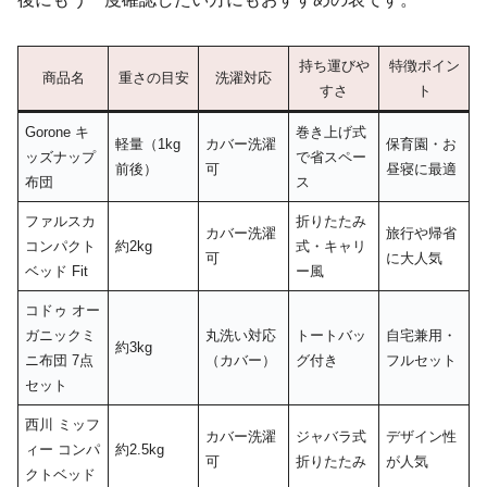
持ち運びや
特徴ポイン
商品名
重さの目安
洗濯対応
すさ
ト
Gorone キ
巻き上げ式
軽量（1kg
カバー洗濯
保育園・お
ッズナップ
で省スペー
前後）
可
昼寝に最適
布団
ス
ファルスカ
折りたたみ
カバー洗濯
旅行や帰省
コンパクト
約2kg
式・キャリ
可
に大人気
ベッド Fit
ー風
コドゥ オー
ガニックミ
丸洗い対応
トートバッ
自宅兼用・
約3kg
ニ布団 7点
（カバー）
グ付き
フルセット
セット
西川 ミッフ
カバー洗濯
ジャバラ式
デザイン性
ィー コンパ
約2.5kg
可
折りたたみ
が人気
クトベッド